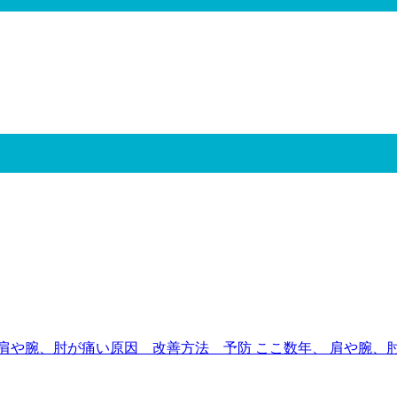
や腕、肘が痛い原因 改善方法 予防 ここ数年、 肩や腕、肘