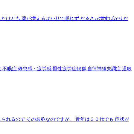
たけども 薬が増えるばかりで眠れず だるさが増すばかりだ
 不眠症 倦怠感・疲労感 慢性疲労症候群 自律神経失調症 過敏
られるので その名称なのですが、 近年は３０代でも 症状が