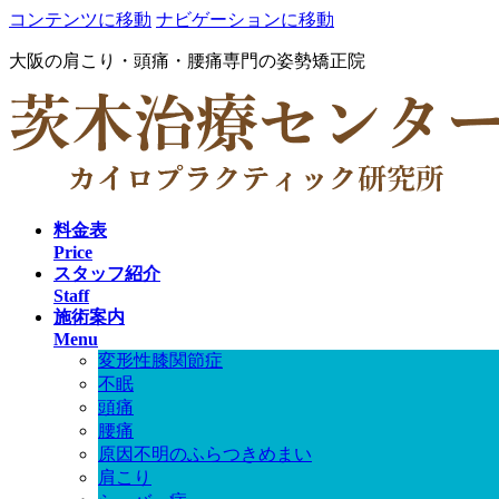
コンテンツに移動
ナビゲーションに移動
大阪の肩こり・頭痛・腰痛専門の姿勢矯正院
料金表
Price
スタッフ紹介
Staff
施術案内
Menu
変形性膝関節症
不眠
頭痛
腰痛
原因不明のふらつきめまい
肩こり