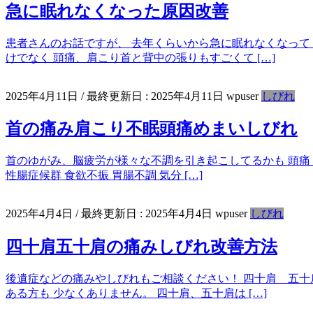
急に眠れなくなった原因改善
患者さんのお話ですが、 去年くらいから急に眠れなくなって
けでなく 頭痛、肩こり首と背中の張りもすごくて […]
2025年4月11日
/ 最終更新日 :
2025年4月11日
wpuser
しびれ
首の痛み肩こり不眠頭痛めまいしびれ
首のゆがみ、脳疲労が様々な不調を引き起こしてるかも 頭痛 め
性腸症候群 食欲不振 胃腸不調 気分 […]
2025年4月4日
/ 最終更新日 :
2025年4月4日
wpuser
しびれ
四十肩五十肩の痛みしびれ改善方法
後遺症などの痛みやしびれもご相談ください！ 四十肩 五十肩
ある方も 少なくありません。 四十肩、五十肩は […]