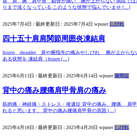
首 肩 腕 肩甲骨 鎖骨が痛い 腕が上がらない 病院では
りまで浅くなっている このような状態で悩んでいませ […]
2025年7月4日
/ 最終更新日 :
2025年7月4日
wpuser
しびれ
四十五十肩肩関節周囲炎凍結肩
frozen shoulder 肩や腕指先の痛みやしびれ 腕が
ある状態を 凍結肩（frozen […]
2025年6月13日
/ 最終更新日 :
2025年6月14日
wpuser
側弯症
背中の痛み腰痛肩甲骨肩の痛み
筋肉痛・神経痛・ストレス・後遺症 背中の痛み、腰痛、 肩甲
れると思います。 背中の痛み腰痛肩甲骨の原因 […]
2025年4月18日
/ 最終更新日 :
2025年4月20日
wpuser
しびれ