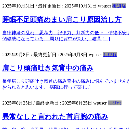
2025年10月31日
/ 最終更新日 :
2025年10月31日
wpuser
後遺症
睡眠不足頭痛めまい肩こり原因治し方
自律神経の乱れ 思考力、記憶力、判断力の低下 情緒不安 原
傾姿勢になっている、 周りに背中が丸い、 猫背 […]
2025年9月8日
/ 最終更新日 :
2025年9月8日
wpuser
しびれ
肩こり頭痛吐き気背中の痛み
長年肩こり頭痛吐き気首の痛み背中の痛みに悩んでいませんか
おられると思います。 病院に行って薬 […]
2025年8月25日
/ 最終更新日 :
2025年8月25日
wpuser
しびれ
異常なしと言われた首肩腕の痛み