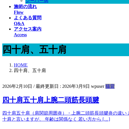
シーバー病
施術の流れ
Flow
よくある質問
Q&A
アクセス案内
Access
四十肩、五十肩
HOME
四十肩、五十肩
2026年2月10日
/ 最終更新日 :
2026年3月9日
wpuser
猫背
四十肩五十肩上腕二頭筋長頭腱
四十肩五十肩（肩関節周囲炎）・上腕二頭筋長頭腱炎の違い 肩
十肩と言いますが、 年齢は関係なく 若い方から […]