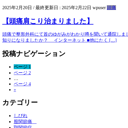
2025年2月20日
/ 最終更新日 :
2025年2月22日
wpuser
頭痛
【頭痛肩こり治まりました】
頭痛で整形外科にて首のゆがみがわかり噂を聞いて通院しまし
知りになりましたか？ インターネット ■他にたく […]
投稿ナビゲーション
ページ
1
ページ
2
…
ページ
4
»
カテゴリー
しびれ
股関節痛
顎関節症