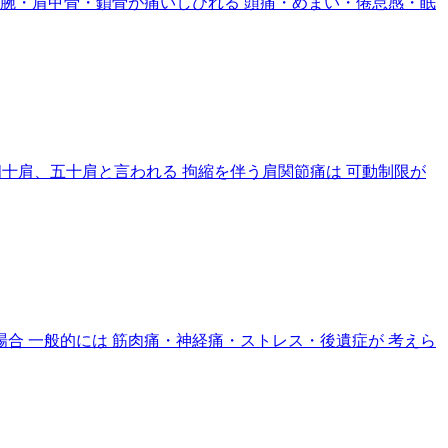
腕・肩甲骨・鎖骨が痛いしびれる 頭痛・めまい・倦怠感・眠
ら 四十肩、五十肩と言われる 拘縮を伴う肩関節痛は 可動制限が
合 一般的には 筋肉痛・神経痛・ストレス・後遺症が 考えら