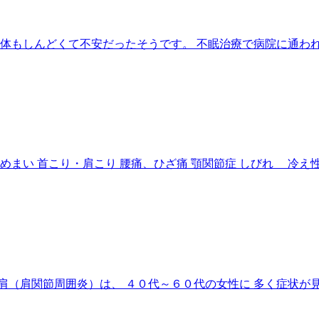
 体もしんどくて不安だったそうです。 不眠治療で病院に通われ
まい 首こり・肩こり 腰痛、ひざ痛 顎関節症 しびれ 冷え性
（肩関節周囲炎）は、 ４０代～６０代の女性に 多く症状が見