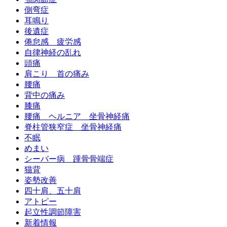
側弯症
耳鳴り
後遺症
倦怠感 疲労感
自律神経の乱れ
頭痛
肩こり 首の痛み
腰痛
背中の痛み
膝痛
腰痛 ヘルニア 坐骨神経痛
脊柱管狭窄症 坐骨神経痛
不眠
めまい
シーバー病 踵骨骨端症
猫背
姿勢改善
四十肩、五十肩
アトピー
起立性調節障害
新着情報