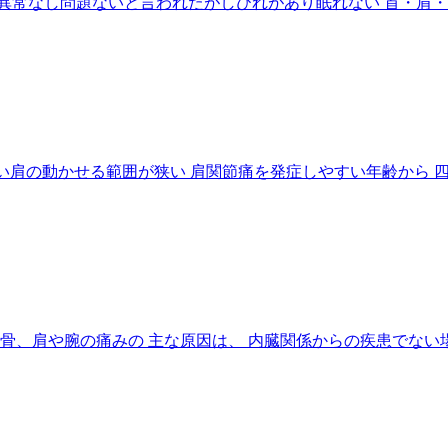
異常なし問題ないと言われたがしびれがあり眠れない 首・肩・
上がらない肩の動かせる範囲が狭い 肩関節痛を発症しやすい年齢か
骨、肩や腕の痛みの 主な原因は、 内臓関係からの疾患でない場