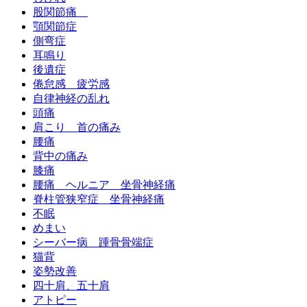
股関節痛
顎関節症
側弯症
耳鳴り
後遺症
倦怠感 疲労感
自律神経の乱れ
頭痛
肩こり 首の痛み
腰痛
背中の痛み
膝痛
腰痛 ヘルニア 坐骨神経痛
脊柱管狭窄症 坐骨神経痛
不眠
めまい
シーバー病 踵骨骨端症
猫背
姿勢改善
四十肩、五十肩
アトピー