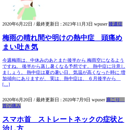
2020年6月22日
/ 最終更新日 :
2023年11月3日
wpuser
後遺症
梅雨の晴れ間や明けの熱中症 頭痛め
まい吐き気
今週梅雨は、中休みのあとまた後半から 梅雨空になるよう
ですね。 後半から蒸し暑くなる予想です。 熱中症に注意し
ましょう。 熱中症は夏の暑い日、気温が高くなった時に 増
加傾向にありますが、 実は、熱中症は、 ６月後半から
[…]
2020年6月20日
/ 最終更新日 :
2020年7月9日
wpuser
肩こり
首の痛み
スマホ首 ストレートネックの症状と
治し方