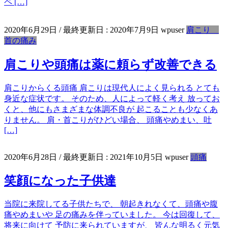
ペ […]
2020年6月29日
/ 最終更新日 :
2020年7月9日
wpuser
肩こり
首の痛み
肩こりや頭痛は薬に頼らず改善できる
肩こりからくる頭痛 肩こりは現代人によく見られる とても
身近な症状です。 そのため、人によって軽く考え 放ってお
くと、他にもさまざまな体調不良が 起こることも少なくあ
りません。 肩・首こりがひどい場合、 頭痛やめまい、吐
[…]
2020年6月28日
/ 最終更新日 :
2021年10月5日
wpuser
頭痛
笑顔になった子供達
当院に来院してる子供たちで、 朝起きれなくて、頭痛や腹
痛やめまいや 足の痛みを伴っていました。 今は回復して、
将来に向けて 予防に来られていますが、 皆んな明るく元気