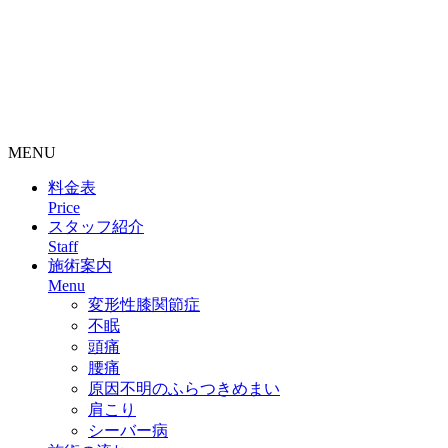
整骨院・接骨院・整体院・治療院のホームページ制作はクリ
ニックエール
MENU
料金表
Price
スタッフ紹介
Staff
施術案内
Menu
変形性膝関節症
不眠
頭痛
腰痛
原因不明のふらつきめまい
肩こり
シーバー病