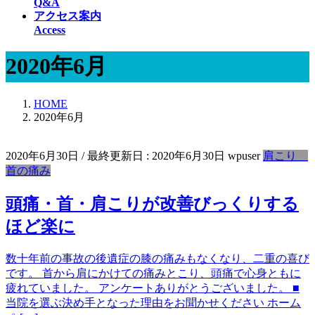
Q&A
アクセス案内
Access
2020年6月
HOME
2020年6月
2020年6月30日
/ 最終更新日 :
2020年6月30日
wpuser
肩こり
首の痛み
頭痛・首・肩こりが改善びっくりする
ほど楽に
数十年前の事故の後遺症の膝の痛みもなくなり、二重の喜び
です。 首から肩にかけての痛みとこり、頭痛で心身ともに
疲れていました。 アンケートありがとうございました。 ■
当院を選ぶ決め手となった理由をお聞かせください ホーム