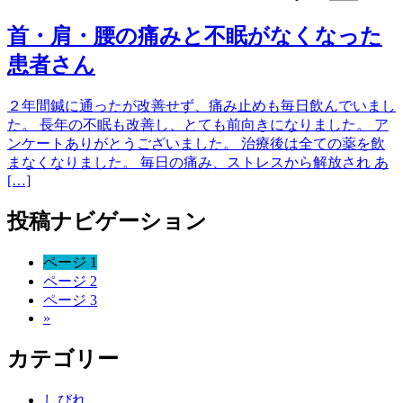
首・肩・腰の痛みと不眠がなくなった
患者さん
２年間鍼に通ったが改善せず、痛み止めも毎日飲んでいまし
た。 長年の不眠も改善し、とても前向きになりました。 ア
ンケートありがとうございました。 治療後は全ての薬を飲
まなくなりました。 毎日の痛み、ストレスから解放され あ
[…]
投稿ナビゲーション
ページ
1
ページ
2
ページ
3
»
カテゴリー
しびれ