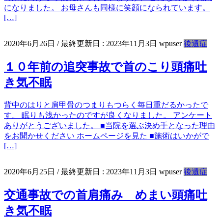
になりました。 お母さんも同様に笑顔になられています。
[…]
2020年6月26日
/ 最終更新日 :
2023年11月3日
wpuser
後遺症
１０年前の追突事故で首のこり頭痛吐
き気不眠
背中のはりと肩甲骨のつまりもつらく毎日重だるかったで
す。 眠りも浅かったのですが良くなりました。 アンケート
ありがとうございました。 ■当院を選ぶ決め手となった理由
をお聞かせください ホームページを見た ■施術はいかがで
[…]
2020年6月25日
/ 最終更新日 :
2023年11月3日
wpuser
後遺症
交通事故での首肩痛み めまい頭痛吐
き気不眠