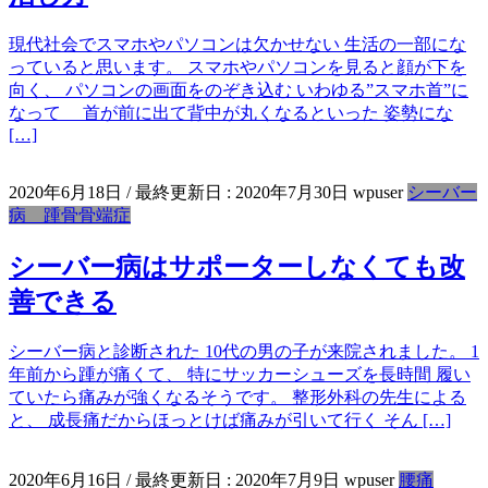
現代社会でスマホやパソコンは欠かせない 生活の一部にな
っていると思います。 スマホやパソコンを見ると顔が下を
向く、 パソコンの画面をのぞき込む いわゆる”スマホ首”に
なって 首が前に出て背中が丸くなるといった 姿勢にな
[…]
2020年6月18日
/ 最終更新日 :
2020年7月30日
wpuser
シーバー
病 踵骨骨端症
シーバー病はサポーターしなくても改
善できる
シーバー病と診断された 10代の男の子が来院されました。 1
年前から踵が痛くて、 特にサッカーシューズを長時間 履い
ていたら痛みが強くなるそうです。 整形外科の先生による
と、 成長痛だからほっとけば痛みが引いて行く そん […]
2020年6月16日
/ 最終更新日 :
2020年7月9日
wpuser
腰痛