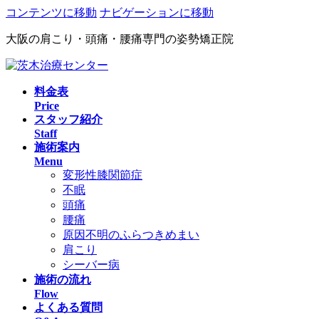
コンテンツに移動
ナビゲーションに移動
大阪の肩こり・頭痛・腰痛専門の姿勢矯正院
料金表
Price
スタッフ紹介
Staff
施術案内
Menu
変形性膝関節症
不眠
頭痛
腰痛
原因不明のふらつきめまい
肩こり
シーバー病
施術の流れ
Flow
よくある質問