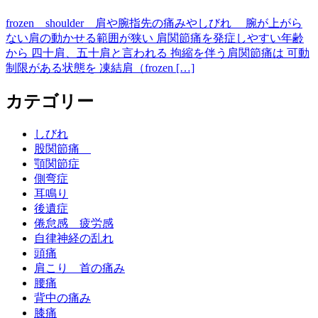
frozen shoulder 肩や腕指先の痛みやしびれ 腕が上がら
ない肩の動かせる範囲が狭い 肩関節痛を発症しやすい年齢
から 四十肩、五十肩と言われる 拘縮を伴う肩関節痛は 可動
制限がある状態を 凍結肩（frozen […]
カテゴリー
しびれ
股関節痛
顎関節症
側弯症
耳鳴り
後遺症
倦怠感 疲労感
自律神経の乱れ
頭痛
肩こり 首の痛み
腰痛
背中の痛み
膝痛