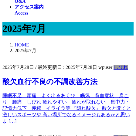
Q&A
アクセス案内
Access
2025年7月
HOME
2025年7月
2025年7月28日
/ 最終更新日 :
2025年7月28日
wpuser
しびれ
酸欠血行不良の不調改善方法
睡眠不足 頭痛 よく出るあくび 眠気 貧血症状 肩こ
り 腰痛 しびれ 疲れやすい 疲れが取れない 集中力・
記憶力低下 便秘 イライラ等 『隠れ酸欠』 酸欠と聞くと
激しいスポーツや 高い場所でなるイメージもあるかと思い
ま […]