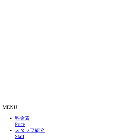
整骨院・接骨院・整体院・治療院のホームページ制作はクリ
ニックエール
MENU
料金表
Price
スタッフ紹介
Staff