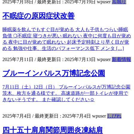
2025年7月18日
/ 最終更新日 :
2025年7月19日
wpuser
耳鳴り
不眠症の原因症状改善
睡眠薬を飲んでもすぐ目が覚める 大人も子供もつらい睡眠
負債 ❍不眠症 寝つきが悪い 眠れない 夜中に何度も目が覚め
る 夜中に目が覚めて眠れない 起床予定時刻より早く目が覚
める 勉強や仕事、生活のパフォーマンス低下 メンタ […]
2025年7月11日
/ 最終更新日 :
2025年7月13日
wpuser
新着情報
ブルーインパルス万博記念公園
7月11日（土）12日（日） ブルーインパルスが万博記念公園
茨木、枚方を通る様です。 高速道路が一部トイレが使用で
きないそうです。 また確認してください☺
2025年7月4日
/ 最終更新日 :
2025年7月4日
wpuser
しびれ
四十五十肩肩関節周囲炎凍結肩