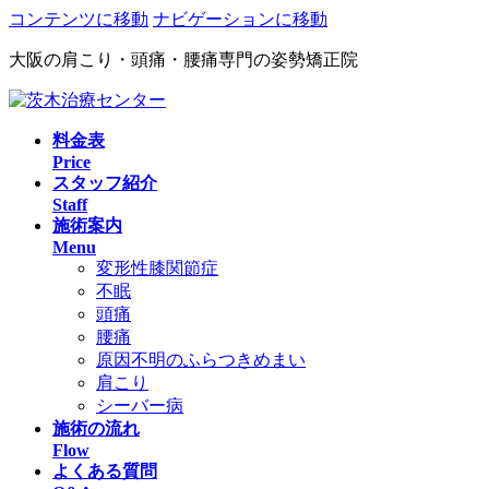
コンテンツに移動
ナビゲーションに移動
大阪の肩こり・頭痛・腰痛専門の姿勢矯正院
料金表
Price
スタッフ紹介
Staff
施術案内
Menu
変形性膝関節症
不眠
頭痛
腰痛
原因不明のふらつきめまい
肩こり
シーバー病
施術の流れ
Flow
よくある質問