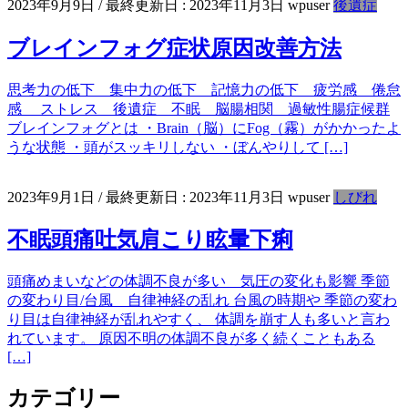
2023年9月9日
/ 最終更新日 :
2023年11月3日
wpuser
後遺症
ブレインフォグ症状原因改善方法
思考力の低下 集中力の低下 記憶力の低下 疲労感 倦怠
感 ストレス 後遺症 不眠 脳腸相関 過敏性腸症候群
ブレインフォグとは ・Brain（脳）にFog（霧）がかかったよ
うな状態 ・頭がスッキリしない ・ぼんやりして […]
2023年9月1日
/ 最終更新日 :
2023年11月3日
wpuser
しびれ
不眠頭痛吐気肩こり眩暈下痢
頭痛めまいなどの体調不良が多い 気圧の変化も影響 季節
の変わり目/台風 自律神経の乱れ 台風の時期や 季節の変わ
り目は自律神経が乱れやすく、 体調を崩す人も多いと言わ
れています。 原因不明の体調不良が多く続くこともある
[…]
カテゴリー