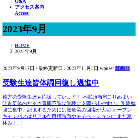
Q&A
アクセス案内
Access
2023年9月
HOME
2023年9月
2023年9月17日
/ 最終更新日 :
2023年11月3日
wpuser
耳鳴り
受験生達皆体調回復し邁進中
遠方の受験生達も応援しています！ 不眠頭痛肩こりめまい
吐き気体のだるさ胃腸不調は受験に支障が出やすい。受験勉
強に集中、記憶するためには脳疲労の回復が大切 オープン
キャンパスはリアルな目標課題やモチベーションに まだ夏
休み […]