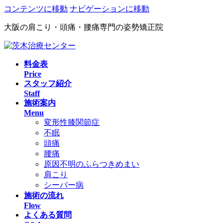
コンテンツに移動
ナビゲーションに移動
大阪の肩こり・頭痛・腰痛専門の姿勢矯正院
料金表
Price
スタッフ紹介
Staff
施術案内
Menu
変形性膝関節症
不眠
頭痛
腰痛
原因不明のふらつきめまい
肩こり
シーバー病
施術の流れ
Flow
よくある質問