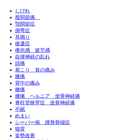
しびれ
股関節痛
顎関節症
側弯症
耳鳴り
後遺症
倦怠感 疲労感
自律神経の乱れ
頭痛
肩こり 首の痛み
腰痛
背中の痛み
膝痛
腰痛 ヘルニア 坐骨神経痛
脊柱管狭窄症 坐骨神経痛
不眠
めまい
シーバー病 踵骨骨端症
猫背
姿勢改善