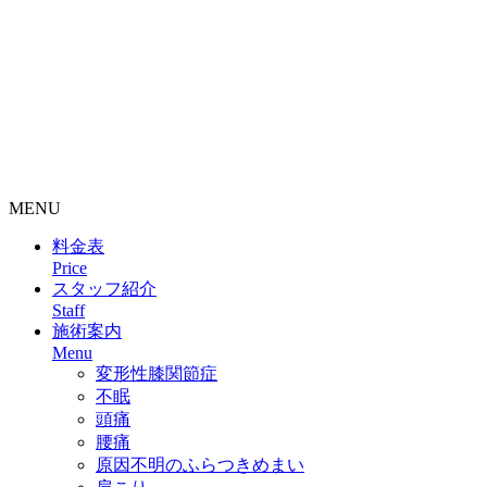
整骨院・接骨院・整体院・治療院のホームページ制作はクリ
ニックエール
MENU
料金表
Price
スタッフ紹介
Staff
施術案内
Menu
変形性膝関節症
不眠
頭痛
腰痛
原因不明のふらつきめまい