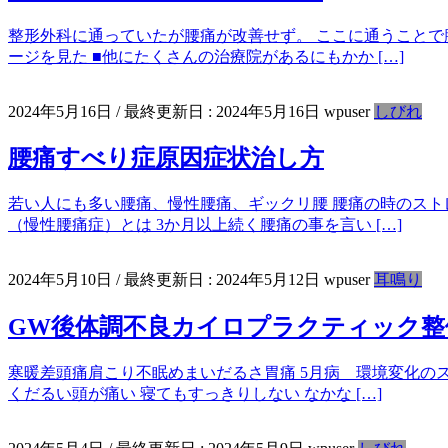
整形外科に通っていたが腰痛が改善せず。 ここに通うことで
ージを見た ■他にたくさんの治療院があるにもかか […]
2024年5月16日
/ 最終更新日 :
2024年5月16日
wpuser
しびれ
腰痛すべり症原因症状治し方
若い人にも多い腰痛、慢性腰痛、ギックリ腰 腰痛の時のストレ
（慢性腰痛症）とは 3か月以上続く腰痛の事を言い […]
2024年5月10日
/ 最終更新日 :
2024年5月12日
wpuser
耳鳴り
GW後体調不良カイロプラクティック整
寒暖差頭痛肩こり不眠めまいだるさ胃痛 5月病 環境変化の
くだるい頭が痛い 寝てもすっきりしない なかな […]