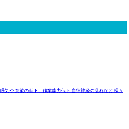
気や 意欲の低下、作業能力低下 自律神経の乱れなど 様々