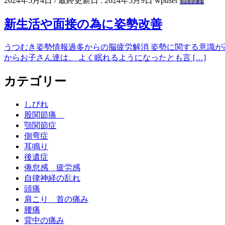
2024年5月4日
/ 最終更新日 :
2024年5月9日
wpuser
しびれ
新生活や面接の為に姿勢改善
うつむき姿勢情報過多からの脳疲労解消 姿勢に関する意識が
からお子さん達は、 よく眠れるようになったとも言 […]
カテゴリー
しびれ
股関節痛
顎関節症
側弯症
耳鳴り
後遺症
倦怠感 疲労感
自律神経の乱れ
頭痛
肩こり 首の痛み
腰痛
背中の痛み