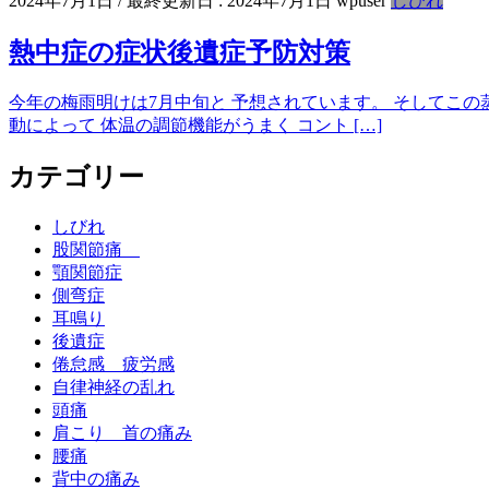
2024年7月1日
/ 最終更新日 :
2024年7月1日
wpuser
しびれ
熱中症の症状後遺症予防対策
今年の梅雨明けは7月中旬と 予想されています。 そしてこの
動によって 体温の調節機能がうまく コント […]
カテゴリー
しびれ
股関節痛
顎関節症
側弯症
耳鳴り
後遺症
倦怠感 疲労感
自律神経の乱れ
頭痛
肩こり 首の痛み
腰痛
背中の痛み