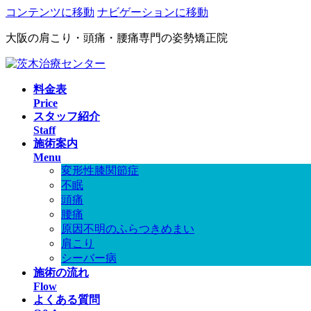
コンテンツに移動
ナビゲーションに移動
大阪の肩こり・頭痛・腰痛専門の姿勢矯正院
料金表
Price
スタッフ紹介
Staff
施術案内
Menu
変形性膝関節症
不眠
頭痛
腰痛
原因不明のふらつきめまい
肩こり
シーバー病
施術の流れ
Flow
よくある質問