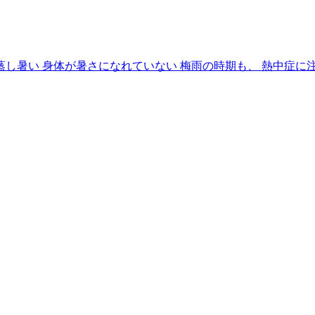
蒸し暑い 身体が暑さになれていない 梅雨の時期も、 熱中症に