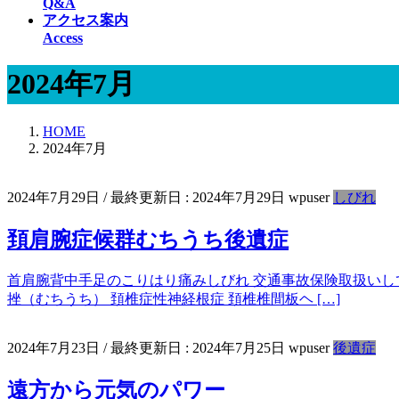
Q&A
アクセス案内
Access
2024年7月
HOME
2024年7月
2024年7月29日
/ 最終更新日 :
2024年7月29日
wpuser
しびれ
頚肩腕症候群むちうち後遺症
首肩腕背中手足のこりはり痛みしびれ 交通事故保険取扱いして
挫（むちうち） 頚椎症性神経根症 頚椎椎間板ヘ […]
2024年7月23日
/ 最終更新日 :
2024年7月25日
wpuser
後遺症
遠方から元気のパワー