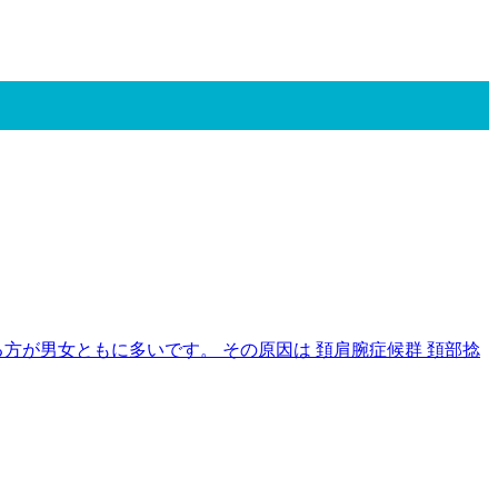
方が男女ともに多いです。 その原因は 頚肩腕症候群 頚部捻