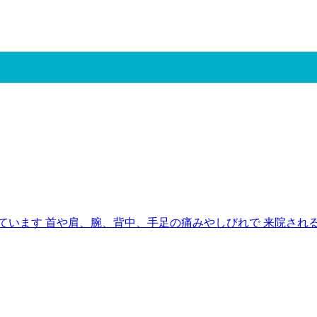
います 首や肩、腕、背中、手足の痛みやしびれで 来院される