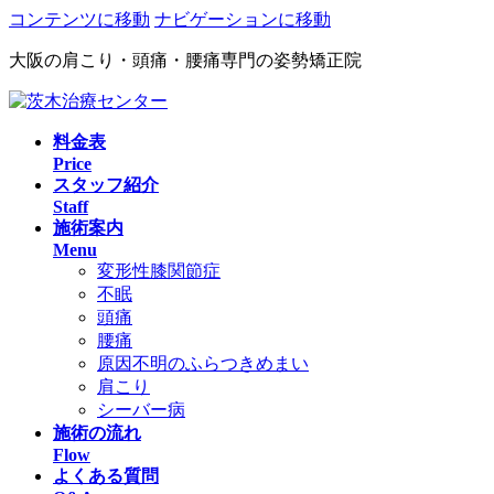
コンテンツに移動
ナビゲーションに移動
大阪の肩こり・頭痛・腰痛専門の姿勢矯正院
料金表
Price
スタッフ紹介
Staff
施術案内
Menu
変形性膝関節症
不眠
頭痛
腰痛
原因不明のふらつきめまい
肩こり
シーバー病
施術の流れ
Flow
よくある質問