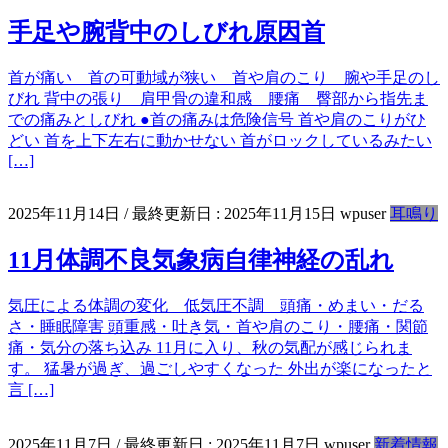
手足や腕背中のしびれ原因首
首が痛い 首の可動域が狭い 首や肩のこり 腕や手足のし
びれ 背中の張り 肩甲骨の違和感 腰痛 臀部から指先ま
での痛みとしびれ ●首の痛みは危険信号 首や肩のこりがひ
どい 首を上下左右に動かせない 首がロックしているみたい
[…]
2025年11月14日
/ 最終更新日 :
2025年11月15日
wpuser
耳鳴り
11月体調不良気象病自律神経の乱れ
気圧による体調の変化 低気圧不調 頭痛・めまい・だる
さ・睡眠障害 頭重感・吐き気・首や肩のこり・腰痛・関節
痛・気分の落ち込み 11月に入り、秋の気配が感じられま
す。 猛暑が過ぎ、過ごしやすくなった 外出が楽になったと
言 […]
2025年11月7日
/ 最終更新日 :
2025年11月7日
wpuser
新着情報