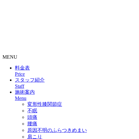
整骨院・接骨院・整体院・治療院のホームページ制作はクリ
ニックエール
MENU
料金表
Price
スタッフ紹介
Staff
施術案内
Menu
変形性膝関節症
不眠
頭痛
腰痛
原因不明のふらつきめまい
肩こり