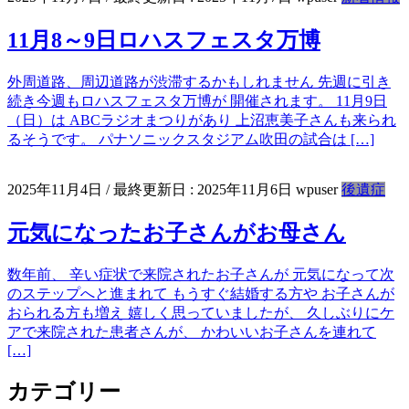
11月8～9日ロハスフェスタ万博
外周道路、周辺道路が渋滞するかもしれません 先週に引き
続き今週もロハスフェスタ万博が 開催されます。 11月9日
（日）は ABCラジオまつりがあり 上沼恵美子さんも来られ
るそうです。 パナソニックスタジアム吹田の試合は […]
2025年11月4日
/ 最終更新日 :
2025年11月6日
wpuser
後遺症
元気になったお子さんがお母さん
数年前、 辛い症状で来院されたお子さんが 元気になって次
のステップへと進まれて もうすぐ結婚する方や お子さんが
おられる方も増え 嬉しく思っていましたが、 久しぶりにケ
アで来院された患者さんが、 かわいいお子さんを連れて
[…]
カテゴリー