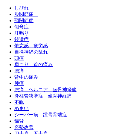
しびれ
股関節痛
顎関節症
側弯症
耳鳴り
後遺症
倦怠感 疲労感
自律神経の乱れ
頭痛
肩こり 首の痛み
腰痛
背中の痛み
膝痛
腰痛 ヘルニア 坐骨神経痛
脊柱管狭窄症 坐骨神経痛
不眠
めまい
シーバー病 踵骨骨端症
猫背
姿勢改善
四十肩、五十肩