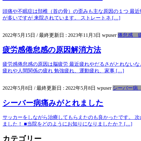
頭痛や不眠症は頚椎（首の骨）の歪みも主な原因の１つ 最近特
が多いですが 来院されています。 ストレートネ […]
2022年5月15日
/ 最終更新日 :
2023年11月3日
wpuser
倦怠感 
疲労感倦怠感の原因解消方法
疲労感倦怠感の原因は脳疲労 最近疲れやだるさがとれないなと
疲れや人間関係の疲れ 勉強疲れ、運動疲れ、家事 […]
2022年5月8日
/ 最終更新日 :
2022年5月8日
wpuser
シーバー病
シーバー病痛みがとれました
サッカーをしながら治療してもらえたのも良かったです。 次
ました！ ■当院をどのようにお知りになりましたか？ […]
カテゴリー