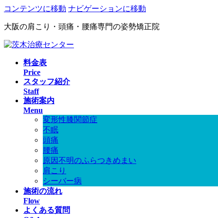
コンテンツに移動
ナビゲーションに移動
大阪の肩こり・頭痛・腰痛専門の姿勢矯正院
料金表
Price
スタッフ紹介
Staff
施術案内
Menu
変形性膝関節症
不眠
頭痛
腰痛
原因不明のふらつきめまい
肩こり
シーバー病
施術の流れ
Flow
よくある質問