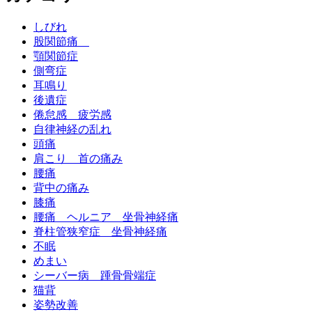
しびれ
股関節痛
顎関節症
側弯症
耳鳴り
後遺症
倦怠感 疲労感
自律神経の乱れ
頭痛
肩こり 首の痛み
腰痛
背中の痛み
膝痛
腰痛 ヘルニア 坐骨神経痛
脊柱管狭窄症 坐骨神経痛
不眠
めまい
シーバー病 踵骨骨端症
猫背
姿勢改善