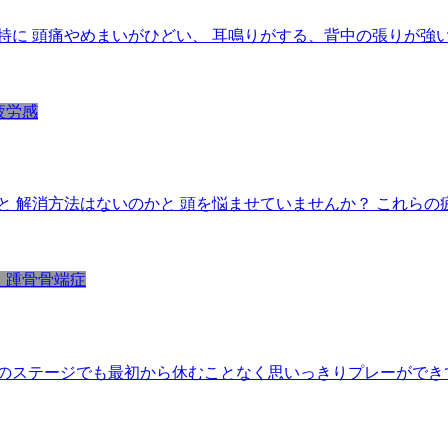
に 頭痛やめまいがひどい、 耳鳴りがする、背中の張りが強い
疲労感
 解消方法はないのかと 頭を悩ませていませんか？ これらの
 踵骨骨端症
のステージでも最初から休むことなく思いっきりプレーができ