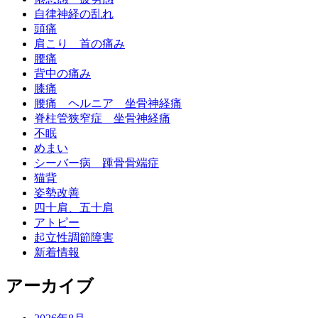
自律神経の乱れ
頭痛
肩こり 首の痛み
腰痛
背中の痛み
膝痛
腰痛 ヘルニア 坐骨神経痛
脊柱管狭窄症 坐骨神経痛
不眠
めまい
シーバー病 踵骨骨端症
猫背
姿勢改善
四十肩、五十肩
アトピー
起立性調節障害
新着情報
アーカイブ