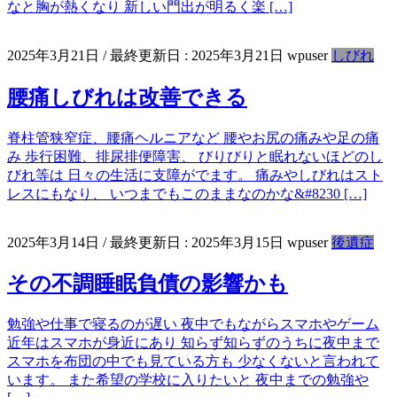
なと胸が熱くなり 新しい門出が明るく楽 […]
2025年3月21日
/ 最終更新日 :
2025年3月21日
wpuser
しびれ
腰痛しびれは改善できる
脊柱管狭窄症、腰痛ヘルニアなど 腰やお尻の痛みや足の痛
み 歩行困難、排尿排便障害、 びりびりと眠れないほどのし
びれ等は 日々の生活に支障がでます。 痛みやしびれはスト
レスにもなり、 いつまでもこのままなのかな&#8230 […]
2025年3月14日
/ 最終更新日 :
2025年3月15日
wpuser
後遺症
その不調睡眠負債の影響かも
勉強や仕事で寝るのが遅い 夜中でもながらスマホやゲーム
近年はスマホが身近にあり 知らず知らずのうちに夜中まで
スマホを布団の中でも見ている方も 少なくないと言われて
います。 また希望の学校に入りたいと 夜中までの勉強や