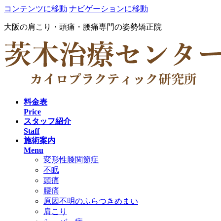
コンテンツに移動
ナビゲーションに移動
大阪の肩こり・頭痛・腰痛専門の姿勢矯正院
料金表
Price
スタッフ紹介
Staff
施術案内
Menu
変形性膝関節症
不眠
頭痛
腰痛
原因不明のふらつきめまい
肩こり