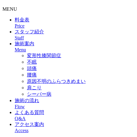
MENU
料金表
Price
スタッフ紹介
Staff
施術案内
Menu
変形性膝関節症
不眠
頭痛
腰痛
原因不明のふらつきめまい
肩こり
シーバー病
施術の流れ
Flow
よくある質問
Q&A
アクセス案内
Access