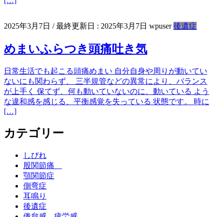
[…]
2025年3月7日
/ 最終更新日 :
2025年3月7日
wpuser
後遺症
めまいふらつき頭痛吐き気
日常生活でも起こる頭痛めまい 自分自身や周りが動いてい
ないにも関わらず、 三半規管などの異常により、バランス
が上手く 保てず、何も動いていないのに、動いている よう
な違和感を感じる、平衡感覚を失っている 状態です。 時に
[…]
カテゴリー
しびれ
股関節痛
顎関節症
側弯症
耳鳴り
後遺症
倦怠感 疲労感