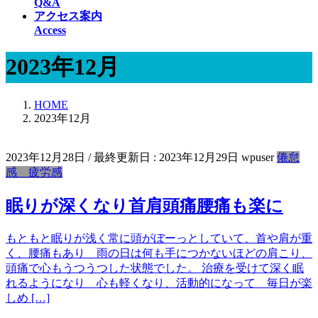
Q&A
アクセス案内
Access
2023年12月
HOME
2023年12月
2023年12月28日
/ 最終更新日 :
2023年12月29日
wpuser
倦怠
感 疲労感
眠りが深くなり首肩頭痛腰痛も楽に
もともと眠りが浅く常に頭がぼーっとしていて、首や肩が重
く、腰痛もあり 雨の日は何も手につかないほどの肩こり、
頭痛で心もうつうつした状態でした。 治療を受けて深く眠
れるようになり 心も軽くなり、活動的になって 毎日が楽
しめ […]