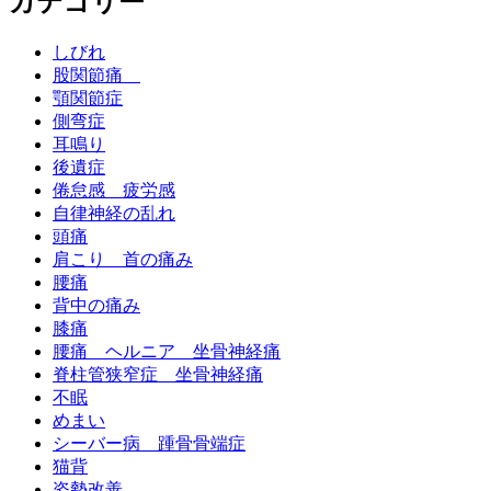
カテゴリー
しびれ
股関節痛
顎関節症
側弯症
耳鳴り
後遺症
倦怠感 疲労感
自律神経の乱れ
頭痛
肩こり 首の痛み
腰痛
背中の痛み
膝痛
腰痛 ヘルニア 坐骨神経痛
脊柱管狭窄症 坐骨神経痛
不眠
めまい
シーバー病 踵骨骨端症
猫背
姿勢改善