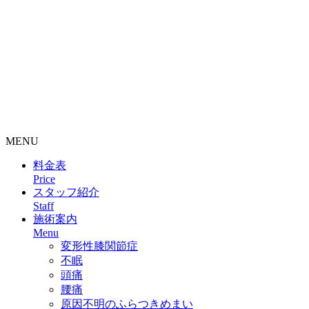
整骨院・接骨院・整体院・治療院のホームページ制作はクリ
ニックエール
MENU
料金表
Price
スタッフ紹介
Staff
施術案内
Menu
変形性膝関節症
不眠
頭痛
腰痛
原因不明のふらつきめまい