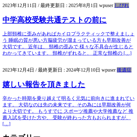
2023年12月11日
/ 最終更新日 :
2025年8月1日
wpuser
しびれ
中学高校受験共通テストの前に
上部頸椎に歪みがあればカイロプラクティックで整えましょ
う 睡眠の質が悪い方脳疲労が溜まっている方も早期改善が
大切です。 近年は、 頸椎の歪みで 様々な不具合が生じると
わかってきています。 頸椎がずれると、 正常な頸椎の […]
2023年12月4日
/ 最終更新日 :
2024年12月10日
wpuser
後遺症
嬉しい報告を頂きました
辛かった時期を乗り越えて明るく元気に前向きに進まれてい
ます。 大切なのは先の未来です。その為には早期改善が何
より大切です。 もうすでに スポーツ推薦や大学推薦など 推
薦入試を受けた方や、 受験が終わった方もおられますが、
[…]