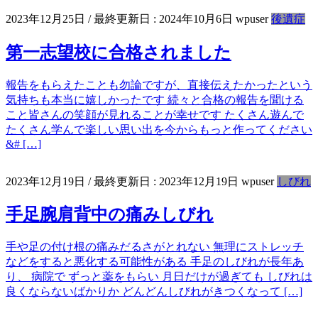
2023年12月25日
/ 最終更新日 :
2024年10月6日
wpuser
後遺症
第一志望校に合格されました
報告をもらえたことも勿論ですが、直接伝えたかったという
気持ちも本当に嬉しかったです 続々と合格の報告を聞ける
こと皆さんの笑顔が見れることが幸せです たくさん遊んで
たくさん学んで楽しい思い出を今からもっと作ってください
&# […]
2023年12月19日
/ 最終更新日 :
2023年12月19日
wpuser
しびれ
手足腕肩背中の痛みしびれ
手や足の付け根の痛みだるさがとれない 無理にストレッチ
などをすると悪化する可能性がある 手足のしびれが長年あ
り、 病院で ずっと薬をもらい 月日だけが過ぎても しびれは
良くならないばかりか どんどんしびれがきつくなって […]