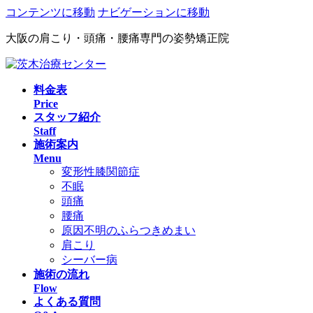
コンテンツに移動
ナビゲーションに移動
大阪の肩こり・頭痛・腰痛専門の姿勢矯正院
料金表
Price
スタッフ紹介
Staff
施術案内
Menu
変形性膝関節症
不眠
頭痛
腰痛
原因不明のふらつきめまい
肩こり
シーバー病
施術の流れ
Flow
よくある質問