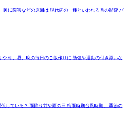
睡眠障害などの原因は 現代病の一種といわれる首の影響 パ
りや 朝、昼、晩の毎日のご飯作りに 勉強や運動の付き添いな
係している？ 雨降り前や雨の日 梅雨時期台風時期、 季節の