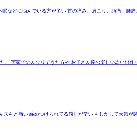
眠などに悩んでいる方が多い 首の痛み、肩こり、頭痛、腰痛、
た、 実家でのんびりできた方や お子さん達の楽しい思い出作
ズキと痛い 締めつけられてる感じが辛い もしかして天気が関