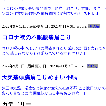
うつむく作業が長い専門職で、頭痛、肩こり、首痛、腰痛、不
ソコン作業や勉強等の 長時間同じ姿勢でいると スト […]
2022年9月12日
/ 最終更新日 :
2023年11月3日
wpuser
後遺症
コロナ禍の不眠腰痛肩こり
コロナ禍の中 久しぶりに帰省されたり 旅行の計画も実行でき
どで 楽しみながらも頑張られている方も コロナ […]
2022年9月1日
/ 最終更新日 :
2023年11月3日
wpuser
耳鳴り
天気痛頭痛肩こりめまい不眠
気圧や気温、湿度など気象の変化で心身不調 ここ数日頭がズキ
変わり目などに 毎回症状が出る事もある 頭痛・ […]
カテゴリー