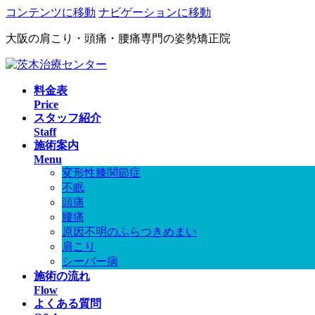
コンテンツに移動
ナビゲーションに移動
大阪の肩こり・頭痛・腰痛専門の姿勢矯正院
料金表
Price
スタッフ紹介
Staff
施術案内
Menu
変形性膝関節症
不眠
頭痛
腰痛
原因不明のふらつきめまい
肩こり
シーバー病
施術の流れ
Flow
よくある質問