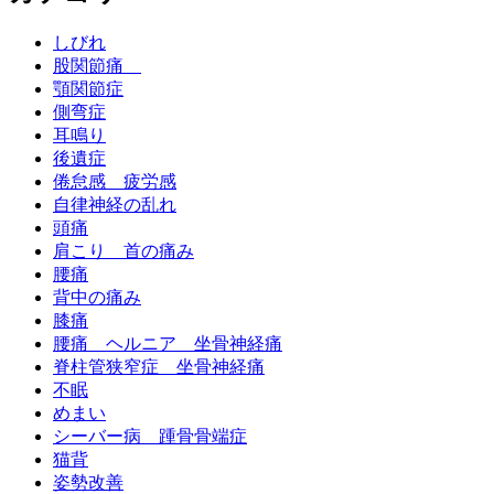
しびれ
股関節痛
顎関節症
側弯症
耳鳴り
後遺症
倦怠感 疲労感
自律神経の乱れ
頭痛
肩こり 首の痛み
腰痛
背中の痛み
膝痛
腰痛 ヘルニア 坐骨神経痛
脊柱管狭窄症 坐骨神経痛
不眠
めまい
シーバー病 踵骨骨端症
猫背
姿勢改善