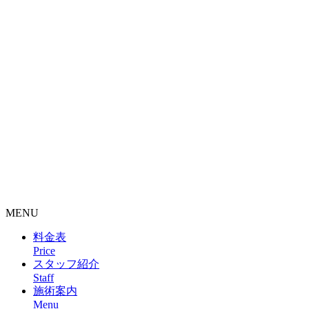
整骨院・接骨院・整体院・治療院のホームページ制作はクリ
ニックエール
MENU
料金表
Price
スタッフ紹介
Staff
施術案内
Menu