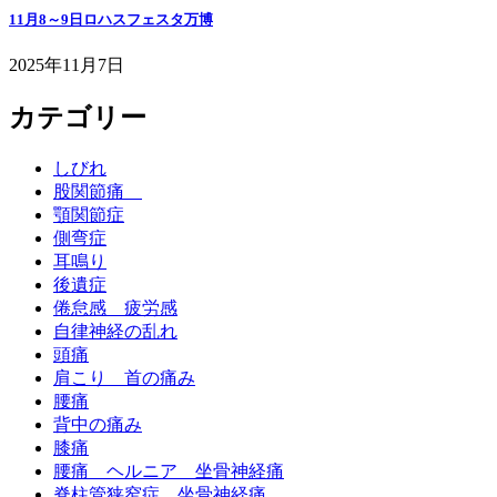
11月8～9日ロハスフェスタ万博
2025年11月7日
カテゴリー
しびれ
股関節痛
顎関節症
側弯症
耳鳴り
後遺症
倦怠感 疲労感
自律神経の乱れ
頭痛
肩こり 首の痛み
腰痛
背中の痛み
膝痛
腰痛 ヘルニア 坐骨神経痛
脊柱管狭窄症 坐骨神経痛