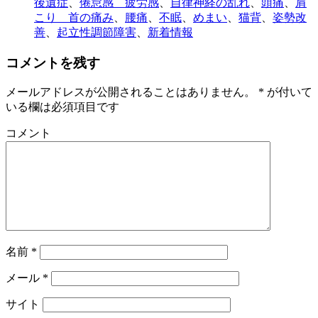
後遺症
、
倦怠感 疲労感
、
自律神経の乱れ
、
頭痛
、
肩
こり 首の痛み
、
腰痛
、
不眠
、
めまい
、
猫背
、
姿勢改
善
、
起立性調節障害
、
新着情報
コメントを残す
メールアドレスが公開されることはありません。
*
が付いて
いる欄は必須項目です
コメント
名前
*
メール
*
サイト