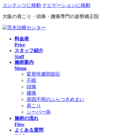
コンテンツに移動
ナビゲーションに移動
大阪の肩こり・頭痛・腰痛専門の姿勢矯正院
料金表
Price
スタッフ紹介
Staff
施術案内
Menu
変形性膝関節症
不眠
頭痛
腰痛
原因不明のふらつきめまい
肩こり
シーバー病
施術の流れ
Flow
よくある質問