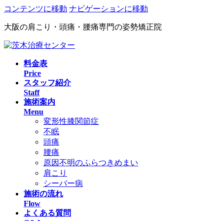
コンテンツに移動
ナビゲーションに移動
大阪の肩こり・頭痛・腰痛専門の姿勢矯正院
料金表
Price
スタッフ紹介
Staff
施術案内
Menu
変形性膝関節症
不眠
頭痛
腰痛
原因不明のふらつきめまい
肩こり
シーバー病
施術の流れ
Flow
よくある質問