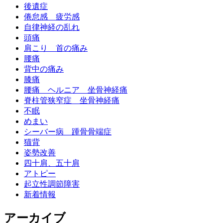
後遺症
倦怠感 疲労感
自律神経の乱れ
頭痛
肩こり 首の痛み
腰痛
背中の痛み
膝痛
腰痛 ヘルニア 坐骨神経痛
脊柱管狭窄症 坐骨神経痛
不眠
めまい
シーバー病 踵骨骨端症
猫背
姿勢改善
四十肩、五十肩
アトピー
起立性調節障害
新着情報
アーカイブ