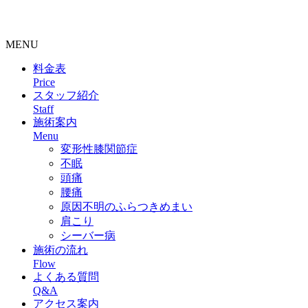
整骨院・接骨院・整体院・治療院のホームページ制作はクリ
ニックエール
MENU
料金表
Price
スタッフ紹介
Staff
施術案内
Menu
変形性膝関節症
不眠
頭痛
腰痛
原因不明のふらつきめまい
肩こり
シーバー病
施術の流れ
Flow
よくある質問
Q&A
アクセス案内