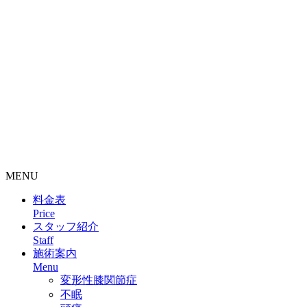
整骨院・接骨院・整体院・治療院のホームページ制作はクリ
ニックエール
MENU
料金表
Price
スタッフ紹介
Staff
施術案内
Menu
変形性膝関節症
不眠