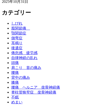
2025年10月31日
カテゴリー
しびれ
股関節痛
顎関節症
側弯症
耳鳴り
後遺症
倦怠感 疲労感
自律神経の乱れ
頭痛
肩こり 首の痛み
腰痛
背中の痛み
膝痛
腰痛 ヘルニア 坐骨神経痛
脊柱管狭窄症 坐骨神経痛
不眠
めまい