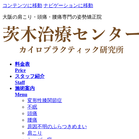
コンテンツに移動
ナビゲーションに移動
大阪の肩こり・頭痛・腰痛専門の姿勢矯正院
料金表
Price
スタッフ紹介
Staff
施術案内
Menu
変形性膝関節症
不眠
頭痛
腰痛
原因不明のふらつきめまい
肩こり