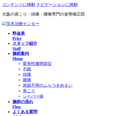
コンテンツに移動
ナビゲーションに移動
大阪の肩こり・頭痛・腰痛専門の姿勢矯正院
料金表
Price
スタッフ紹介
Staff
施術案内
Menu
変形性膝関節症
不眠
頭痛
腰痛
原因不明のふらつきめまい
肩こり
シーバー病
施術の流れ
Flow
よくある質問