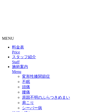
整骨院・接骨院・整体院・治療院のホームページ制作はクリ
ニックエール
MENU
料金表
Price
スタッフ紹介
Staff
施術案内
Menu
変形性膝関節症
不眠
頭痛
腰痛
原因不明のふらつきめまい
肩こり
シーバー病