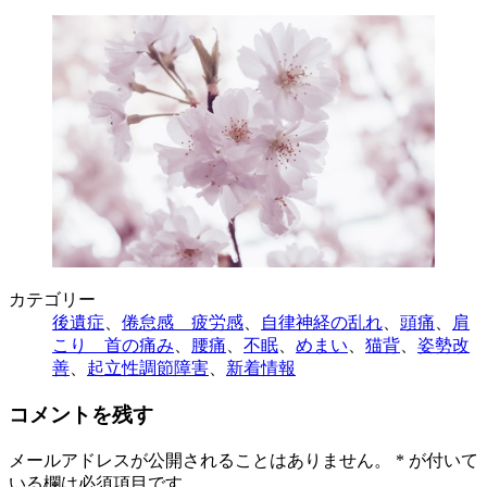
カテゴリー
後遺症
、
倦怠感 疲労感
、
自律神経の乱れ
、
頭痛
、
肩
こり 首の痛み
、
腰痛
、
不眠
、
めまい
、
猫背
、
姿勢改
善
、
起立性調節障害
、
新着情報
コメントを残す
メールアドレスが公開されることはありません。
*
が付いて
いる欄は必須項目です