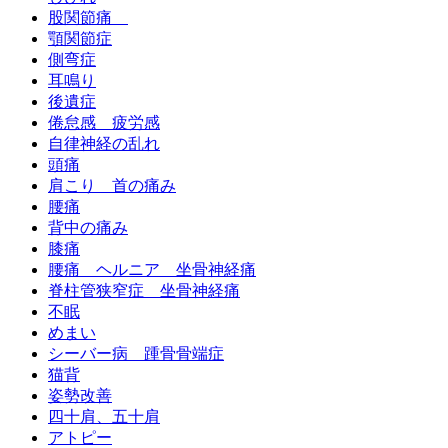
股関節痛
顎関節症
側弯症
耳鳴り
後遺症
倦怠感 疲労感
自律神経の乱れ
頭痛
肩こり 首の痛み
腰痛
背中の痛み
膝痛
腰痛 ヘルニア 坐骨神経痛
脊柱管狭窄症 坐骨神経痛
不眠
めまい
シーバー病 踵骨骨端症
猫背
姿勢改善
四十肩、五十肩
アトピー