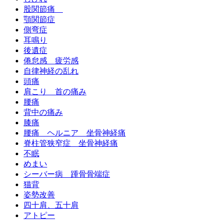
股関節痛
顎関節症
側弯症
耳鳴り
後遺症
倦怠感 疲労感
自律神経の乱れ
頭痛
肩こり 首の痛み
腰痛
背中の痛み
膝痛
腰痛 ヘルニア 坐骨神経痛
脊柱管狭窄症 坐骨神経痛
不眠
めまい
シーバー病 踵骨骨端症
猫背
姿勢改善
四十肩、五十肩
アトピー