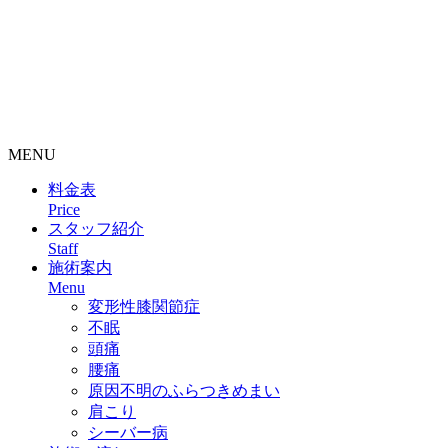
整骨院・接骨院・整体院・治療院のホームページ制作はクリ
ニックエール
MENU
料金表
Price
スタッフ紹介
Staff
施術案内
Menu
変形性膝関節症
不眠
頭痛
腰痛
原因不明のふらつきめまい
肩こり
シーバー病