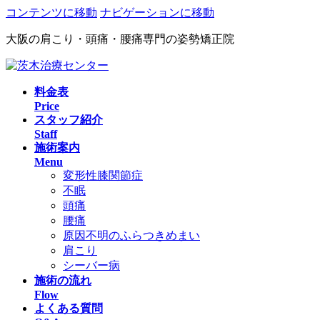
コンテンツに移動
ナビゲーションに移動
大阪の肩こり・頭痛・腰痛専門の姿勢矯正院
料金表
Price
スタッフ紹介
Staff
施術案内
Menu
変形性膝関節症
不眠
頭痛
腰痛
原因不明のふらつきめまい
肩こり
シーバー病
施術の流れ
Flow
よくある質問