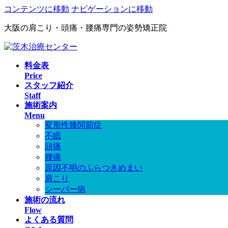
コンテンツに移動
ナビゲーションに移動
大阪の肩こり・頭痛・腰痛専門の姿勢矯正院
料金表
Price
スタッフ紹介
Staff
施術案内
Menu
変形性膝関節症
不眠
頭痛
腰痛
原因不明のふらつきめまい
肩こり
シーバー病
施術の流れ
Flow
よくある質問