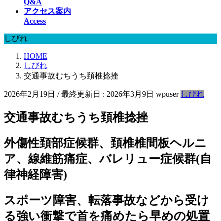
Q&A
アクセス案内
Access
しびれ
HOME
しびれ
交通事故むちうち頚椎捻挫
2026年2月19日
/ 最終更新日 :
2026年3月9日
wpuser
しびれ
交通事故むちうち頚椎捻挫
外傷性頚部症候群、頚椎椎間板ヘルニ
ア、線維筋痛症
、
バレリュー症候群(自
律神経障害)
スポーツ障害、転落事故などから受け
る強い衝撃で首を痛めたら早めの処置