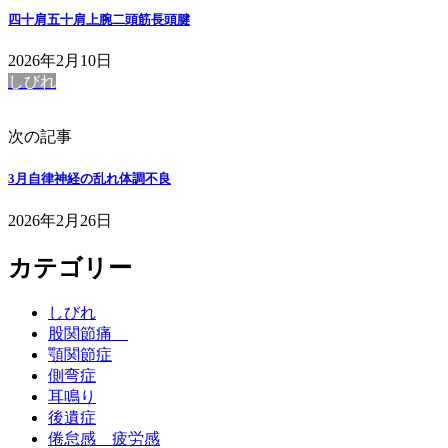
四十肩五十肩上腕二頭筋長頭腱
2026年2月10日
しびれ
次の記事
3月自律神経の乱れ体調不良
2026年2月26日
カテゴリー
しびれ
股関節痛
顎関節症
側弯症
耳鳴り
後遺症
倦怠感 疲労感