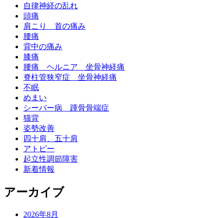
自律神経の乱れ
頭痛
肩こり 首の痛み
腰痛
背中の痛み
膝痛
腰痛 ヘルニア 坐骨神経痛
脊柱管狭窄症 坐骨神経痛
不眠
めまい
シーバー病 踵骨骨端症
猫背
姿勢改善
四十肩、五十肩
アトピー
起立性調節障害
新着情報
アーカイブ
2026年8月