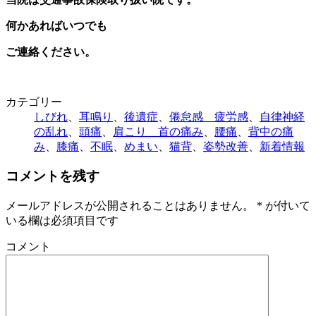
何かあればいつでも
ご連絡ください。
カテゴリー
しびれ
、
耳鳴り
、
後遺症
、
倦怠感 疲労感
、
自律神経
の乱れ
、
頭痛
、
肩こり 首の痛み
、
腰痛
、
背中の痛
み
、
膝痛
、
不眠
、
めまい
、
猫背
、
姿勢改善
、
新着情報
コメントを残す
メールアドレスが公開されることはありません。
*
が付いて
いる欄は必須項目です
コメント