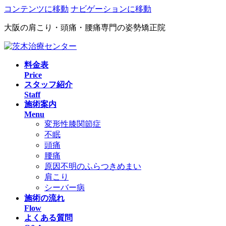
コンテンツに移動
ナビゲーションに移動
大阪の肩こり・頭痛・腰痛専門の姿勢矯正院
料金表
Price
スタッフ紹介
Staff
施術案内
Menu
変形性膝関節症
不眠
頭痛
腰痛
原因不明のふらつきめまい
肩こり
シーバー病
施術の流れ
Flow
よくある質問