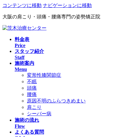
コンテンツに移動
ナビゲーションに移動
大阪の肩こり・頭痛・腰痛専門の姿勢矯正院
料金表
Price
スタッフ紹介
Staff
施術案内
Menu
変形性膝関節症
不眠
頭痛
腰痛
原因不明のふらつきめまい
肩こり
シーバー病
施術の流れ
Flow
よくある質問