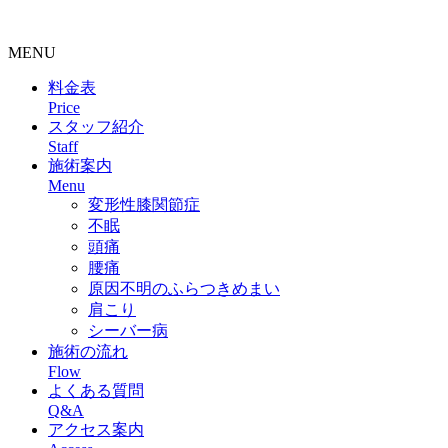
ニックエール
MENU
料金表
Price
スタッフ紹介
Staff
施術案内
Menu
変形性膝関節症
不眠
頭痛
腰痛
原因不明のふらつきめまい
肩こり
シーバー病
施術の流れ
Flow
よくある質問
Q&A
アクセス案内