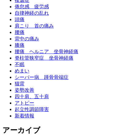
後遺症
倦怠感 疲労感
自律神経の乱れ
頭痛
肩こり 首の痛み
腰痛
背中の痛み
膝痛
腰痛 ヘルニア 坐骨神経痛
脊柱管狭窄症 坐骨神経痛
不眠
めまい
シーバー病 踵骨骨端症
猫背
姿勢改善
四十肩、五十肩
アトピー
起立性調節障害
新着情報
アーカイブ