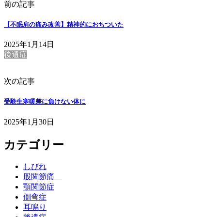
前の記事
【不眠肩の痛み改善】精神的におちついた
2025年1月14日
後遺症
次の記事
受験生寒暖差に負けない体に
2025年1月30日
カテゴリー
しびれ
股関節痛
顎関節症
側弯症
耳鳴り