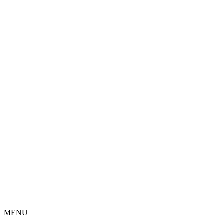
整骨院・接骨院・整体院・治療院のホームページ制作はクリ
ニックエール
MENU