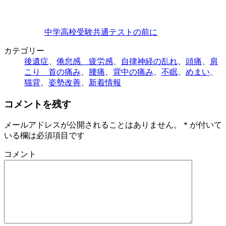
中学高校受験共通テストの前に
カテゴリー
後遺症
、
倦怠感 疲労感
、
自律神経の乱れ
、
頭痛
、
肩
こり 首の痛み
、
腰痛
、
背中の痛み
、
不眠
、
めまい
、
猫背
、
姿勢改善
、
新着情報
コメントを残す
メールアドレスが公開されることはありません。
*
が付いて
いる欄は必須項目です
コメント