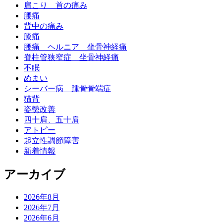
肩こり 首の痛み
腰痛
背中の痛み
膝痛
腰痛 ヘルニア 坐骨神経痛
脊柱管狭窄症 坐骨神経痛
不眠
めまい
シーバー病 踵骨骨端症
猫背
姿勢改善
四十肩、五十肩
アトピー
起立性調節障害
新着情報
アーカイブ
2026年8月
2026年7月
2026年6月