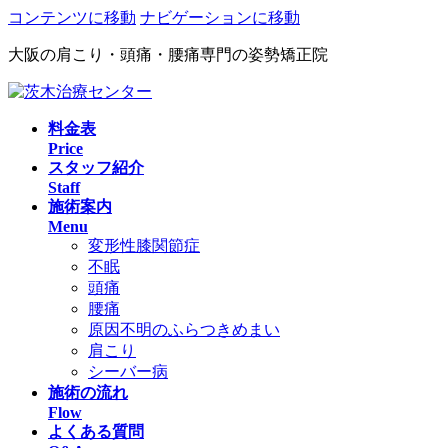
コンテンツに移動
ナビゲーションに移動
大阪の肩こり・頭痛・腰痛専門の姿勢矯正院
料金表
Price
スタッフ紹介
Staff
施術案内
Menu
変形性膝関節症
不眠
頭痛
腰痛
原因不明のふらつきめまい
肩こり
シーバー病
施術の流れ
Flow
よくある質問