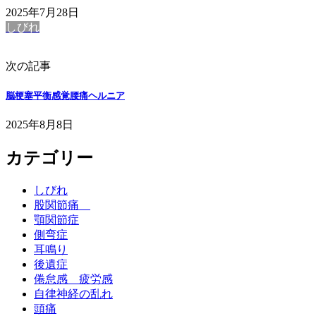
2025年7月28日
しびれ
次の記事
脳梗塞平衡感覚腰痛ヘルニア
2025年8月8日
カテゴリー
しびれ
股関節痛
顎関節症
側弯症
耳鳴り
後遺症
倦怠感 疲労感
自律神経の乱れ
頭痛