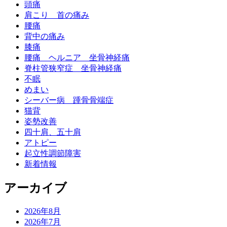
頭痛
肩こり 首の痛み
腰痛
背中の痛み
膝痛
腰痛 ヘルニア 坐骨神経痛
脊柱管狭窄症 坐骨神経痛
不眠
めまい
シーバー病 踵骨骨端症
猫背
姿勢改善
四十肩、五十肩
アトピー
起立性調節障害
新着情報
アーカイブ
2026年8月
2026年7月