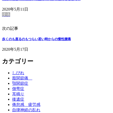
2020年5月11日
腰痛
次の記事
歩くのも座るのもつらい若い時からの慢性腰痛
2020年5月17日
カテゴリー
しびれ
股関節痛
顎関節症
側弯症
耳鳴り
後遺症
倦怠感 疲労感
自律神経の乱れ