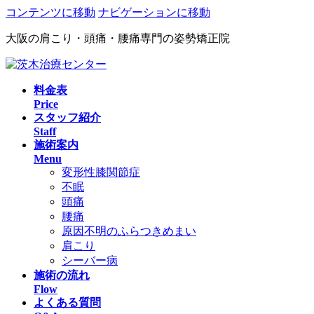
コンテンツに移動
ナビゲーションに移動
大阪の肩こり・頭痛・腰痛専門の姿勢矯正院
料金表
Price
スタッフ紹介
Staff
施術案内
Menu
変形性膝関節症
不眠
頭痛
腰痛
原因不明のふらつきめまい
肩こり
シーバー病
施術の流れ
Flow
よくある質問