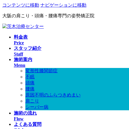
コンテンツに移動
ナビゲーションに移動
大阪の肩こり・頭痛・腰痛専門の姿勢矯正院
料金表
Price
スタッフ紹介
Staff
施術案内
Menu
変形性膝関節症
不眠
頭痛
腰痛
原因不明のふらつきめまい
肩こり
シーバー病
施術の流れ
Flow
よくある質問