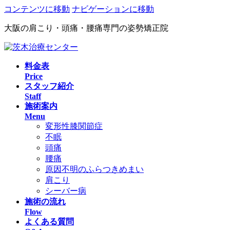
コンテンツに移動
ナビゲーションに移動
大阪の肩こり・頭痛・腰痛専門の姿勢矯正院
料金表
Price
スタッフ紹介
Staff
施術案内
Menu
変形性膝関節症
不眠
頭痛
腰痛
原因不明のふらつきめまい
肩こり
シーバー病
施術の流れ
Flow
よくある質問