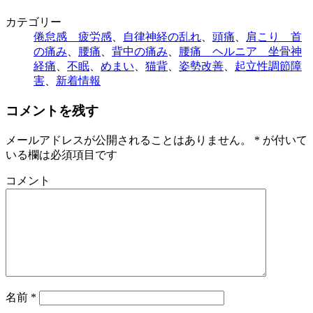
カテゴリー
倦怠感 疲労感
、
自律神経の乱れ
、
頭痛
、
肩こり 首
の痛み
、
腰痛
、
背中の痛み
、
腰痛 ヘルニア 坐骨神
経痛
、
不眠
、
めまい
、
猫背
、
姿勢改善
、
起立性調節障
害
、
新着情報
コメントを残す
メールアドレスが公開されることはありません。
*
が付いて
いる欄は必須項目です
コメント
名前
*