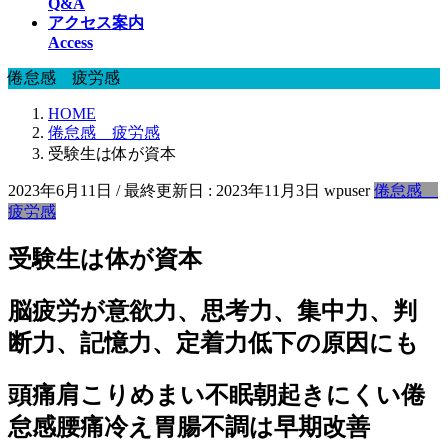
Q&A
アクセス案内
Access
倦怠感 疲労感
HOME
倦怠感 疲労感
受験生は体が資本
2023年6月11日
/ 最終更新日 :
2023年11月3日
wpuser
倦怠感
疲労感
受験生は体が資本
脳疲労が意欲力、思考力、集中力、判
断力、記憶力、定着力低下の原因にも
頭痛肩こりめまい不眠朝起きにくい倦
怠感腰痛冷え胃腸不調は早期改善