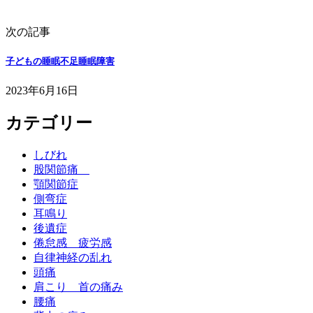
次の記事
子どもの睡眠不足睡眠障害
2023年6月16日
カテゴリー
しびれ
股関節痛
顎関節症
側弯症
耳鳴り
後遺症
倦怠感 疲労感
自律神経の乱れ
頭痛
肩こり 首の痛み
腰痛