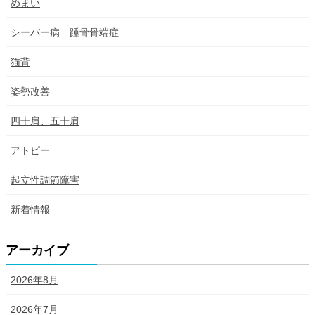
めまい
シーバー病 踵骨骨端症
猫背
姿勢改善
四十肩、五十肩
アトピー
起立性調節障害
新着情報
アーカイブ
2026年8月
2026年7月