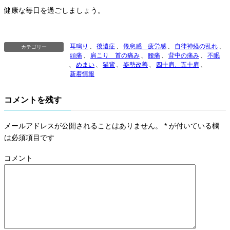
健康な毎日を過ごしましょう。
耳鳴り
、
後遺症
、
倦怠感 疲労感
、
自律神経の乱れ
、
カテゴリー
頭痛
、
肩こり 首の痛み
、
腰痛
、
背中の痛み
、
不眠
、
めまい
、
猫背
、
姿勢改善
、
四十肩、五十肩
、
新着情報
コメントを残す
メールアドレスが公開されることはありません。
*
が付いている欄
は必須項目です
コメント