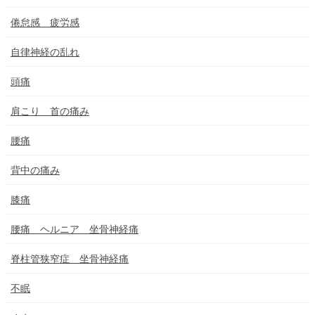
倦怠感 疲労感
自律神経の乱れ
頭痛
肩こり 首の痛み
腰痛
背中の痛み
膝痛
腰痛 ヘルニア 坐骨神経痛
脊柱管狭窄症 坐骨神経痛
不眠