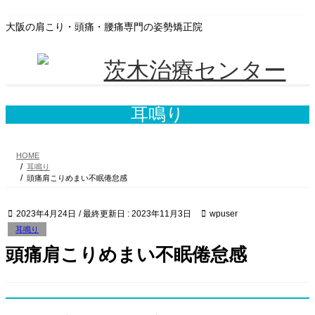
コ
ナ
ン
ビ
大阪の肩こり・頭痛・腰痛専門の姿勢矯正院
テ
ゲ
ン
ー
ツ
シ
に
ョ
移
ン
動
に
耳鳴り
移
動
HOME
耳鳴り
頭痛肩こりめまい不眠倦怠感
2023年4月24日
/ 最終更新日 :
2023年11月3日
wpuser
耳鳴り
頭痛肩こりめまい不眠倦怠感