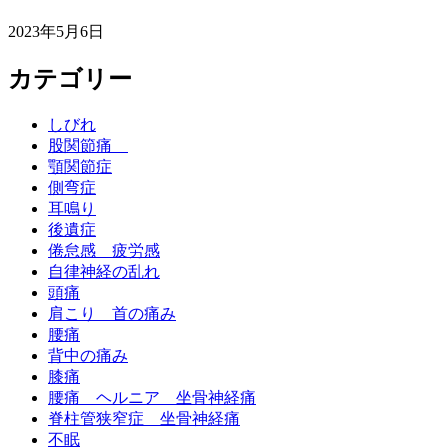
2023年5月6日
カテゴリー
しびれ
股関節痛
顎関節症
側弯症
耳鳴り
後遺症
倦怠感 疲労感
自律神経の乱れ
頭痛
肩こり 首の痛み
腰痛
背中の痛み
膝痛
腰痛 ヘルニア 坐骨神経痛
脊柱管狭窄症 坐骨神経痛
不眠