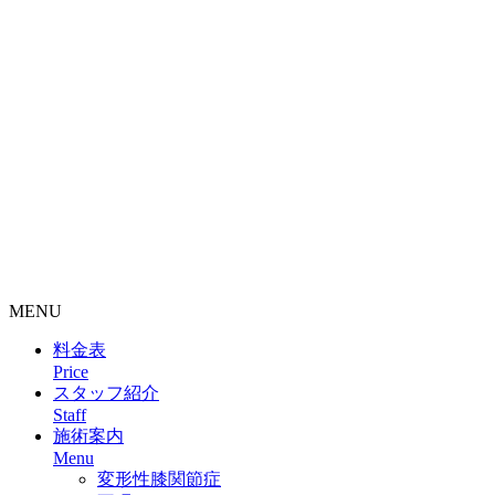
整骨院・接骨院・整体院・治療院のホームページ制作はクリ
ニックエール
MENU
料金表
Price
スタッフ紹介
Staff
施術案内
Menu
変形性膝関節症