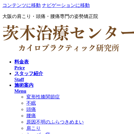
コンテンツに移動
ナビゲーションに移動
大阪の肩こり・頭痛・腰痛専門の姿勢矯正院
料金表
Price
スタッフ紹介
Staff
施術案内
Menu
変形性膝関節症
不眠
頭痛
腰痛
原因不明のふらつきめまい
肩こり