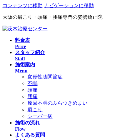
コンテンツに移動
ナビゲーションに移動
大阪の肩こり・頭痛・腰痛専門の姿勢矯正院
料金表
Price
スタッフ紹介
Staff
施術案内
Menu
変形性膝関節症
不眠
頭痛
腰痛
原因不明のふらつきめまい
肩こり
シーバー病
施術の流れ
Flow
よくある質問