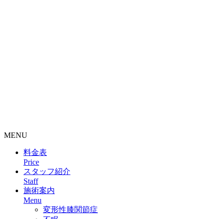
整骨院・接骨院・整体院・治療院のホームページ制作はクリ
ニックエール
MENU
料金表
Price
スタッフ紹介
Staff
施術案内
Menu
変形性膝関節症