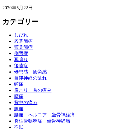
2020年5月22日
カテゴリー
しびれ
股関節痛
顎関節症
側弯症
耳鳴り
後遺症
倦怠感 疲労感
自律神経の乱れ
頭痛
肩こり 首の痛み
腰痛
背中の痛み
膝痛
腰痛 ヘルニア 坐骨神経痛
脊柱管狭窄症 坐骨神経痛
不眠