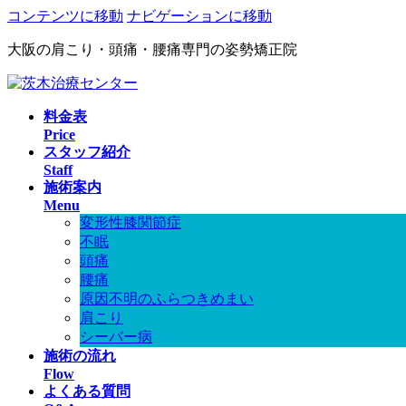
コンテンツに移動
ナビゲーションに移動
大阪の肩こり・頭痛・腰痛専門の姿勢矯正院
料金表
Price
スタッフ紹介
Staff
施術案内
Menu
変形性膝関節症
不眠
頭痛
腰痛
原因不明のふらつきめまい
肩こり
シーバー病
施術の流れ
Flow
よくある質問