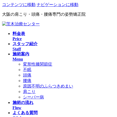
コンテンツに移動
ナビゲーションに移動
大阪の肩こり・頭痛・腰痛専門の姿勢矯正院
料金表
Price
スタッフ紹介
Staff
施術案内
Menu
変形性膝関節症
不眠
頭痛
腰痛
原因不明のふらつきめまい
肩こり
シーバー病
施術の流れ
Flow
よくある質問