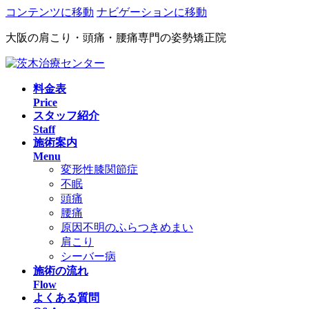
コンテンツに移動
ナビゲーションに移動
大阪の肩こり・頭痛・腰痛専門の姿勢矯正院
料金表
Price
スタッフ紹介
Staff
施術案内
Menu
変形性膝関節症
不眠
頭痛
腰痛
原因不明のふらつきめまい
肩こり
シーバー病
施術の流れ
Flow
よくある質問