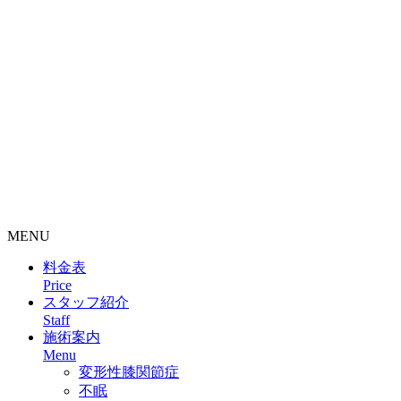
整骨院・接骨院・整体院・治療院のホームページ制作はクリ
ニックエール
MENU
料金表
Price
スタッフ紹介
Staff
施術案内
Menu
変形性膝関節症
不眠