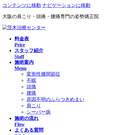
コンテンツに移動
ナビゲーションに移動
大阪の肩こり・頭痛・腰痛専門の姿勢矯正院
料金表
Price
スタッフ紹介
Staff
施術案内
Menu
変形性膝関節症
不眠
頭痛
腰痛
原因不明のふらつきめまい
肩こり
シーバー病
施術の流れ
Flow
よくある質問