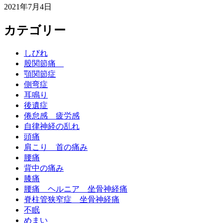
2021年7月4日
カテゴリー
しびれ
股関節痛
顎関節症
側弯症
耳鳴り
後遺症
倦怠感 疲労感
自律神経の乱れ
頭痛
肩こり 首の痛み
腰痛
背中の痛み
膝痛
腰痛 ヘルニア 坐骨神経痛
脊柱管狭窄症 坐骨神経痛
不眠
めまい