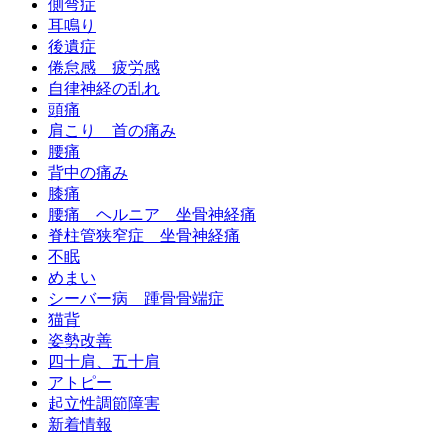
側弯症
耳鳴り
後遺症
倦怠感 疲労感
自律神経の乱れ
頭痛
肩こり 首の痛み
腰痛
背中の痛み
膝痛
腰痛 ヘルニア 坐骨神経痛
脊柱管狭窄症 坐骨神経痛
不眠
めまい
シーバー病 踵骨骨端症
猫背
姿勢改善
四十肩、五十肩
アトピー
起立性調節障害
新着情報