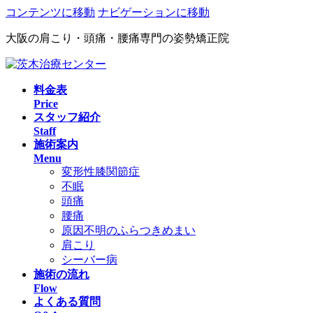
コンテンツに移動
ナビゲーションに移動
大阪の肩こり・頭痛・腰痛専門の姿勢矯正院
料金表
Price
スタッフ紹介
Staff
施術案内
Menu
変形性膝関節症
不眠
頭痛
腰痛
原因不明のふらつきめまい
肩こり
シーバー病
施術の流れ
Flow
よくある質問