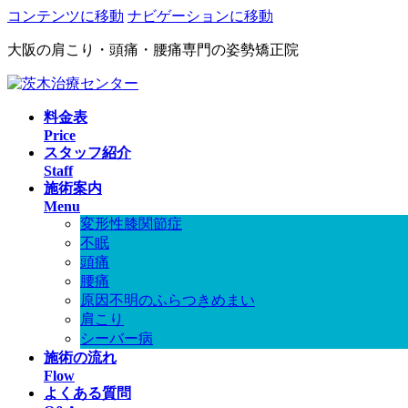
コンテンツに移動
ナビゲーションに移動
大阪の肩こり・頭痛・腰痛専門の姿勢矯正院
料金表
Price
スタッフ紹介
Staff
施術案内
Menu
変形性膝関節症
不眠
頭痛
腰痛
原因不明のふらつきめまい
肩こり
シーバー病
施術の流れ
Flow
よくある質問