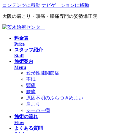
コンテンツに移動
ナビゲーションに移動
大阪の肩こり・頭痛・腰痛専門の姿勢矯正院
料金表
Price
スタッフ紹介
Staff
施術案内
Menu
変形性膝関節症
不眠
頭痛
腰痛
原因不明のふらつきめまい
肩こり
シーバー病
施術の流れ
Flow
よくある質問