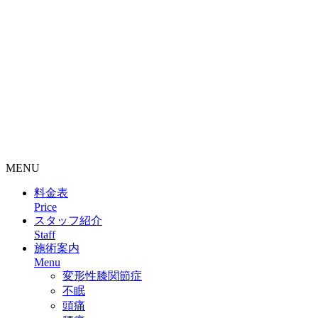
整骨院・接骨院・整体院・治療院のホームページ制作はクリ
ニックエール
MENU
料金表
Price
スタッフ紹介
Staff
施術案内
Menu
変形性膝関節症
不眠
頭痛