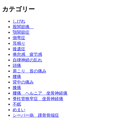
カテゴリー
しびれ
股関節痛
顎関節症
側弯症
耳鳴り
後遺症
倦怠感 疲労感
自律神経の乱れ
頭痛
肩こり 首の痛み
腰痛
背中の痛み
膝痛
腰痛 ヘルニア 坐骨神経痛
脊柱管狭窄症 坐骨神経痛
不眠
めまい
シーバー病 踵骨骨端症