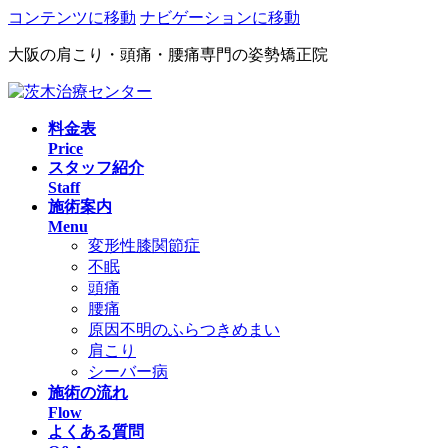
コンテンツに移動
ナビゲーションに移動
大阪の肩こり・頭痛・腰痛専門の姿勢矯正院
料金表
Price
スタッフ紹介
Staff
施術案内
Menu
変形性膝関節症
不眠
頭痛
腰痛
原因不明のふらつきめまい
肩こり
シーバー病
施術の流れ
Flow
よくある質問