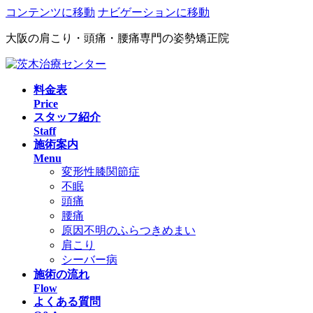
コンテンツに移動
ナビゲーションに移動
大阪の肩こり・頭痛・腰痛専門の姿勢矯正院
料金表
Price
スタッフ紹介
Staff
施術案内
Menu
変形性膝関節症
不眠
頭痛
腰痛
原因不明のふらつきめまい
肩こり
シーバー病
施術の流れ
Flow
よくある質問