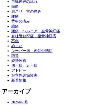
自律神経の乱れ
頭痛
肩こり 首の痛み
腰痛
背中の痛み
膝痛
腰痛 ヘルニア 坐骨神経痛
脊柱管狭窄症 坐骨神経痛
不眠
めまい
シーバー病 踵骨骨端症
猫背
姿勢改善
四十肩、五十肩
アトピー
起立性調節障害
新着情報
アーカイブ
2026年8月