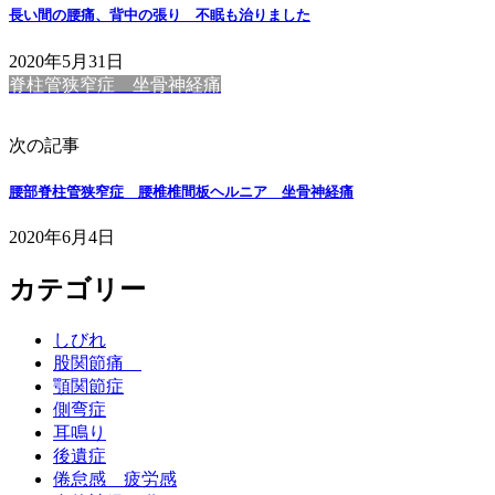
長い間の腰痛、背中の張り 不眠も治りました
2020年5月31日
脊柱管狭窄症 坐骨神経痛
次の記事
腰部脊柱管狭窄症 腰椎椎間板ヘルニア 坐骨神経痛
2020年6月4日
カテゴリー
しびれ
股関節痛
顎関節症
側弯症
耳鳴り
後遺症
倦怠感 疲労感