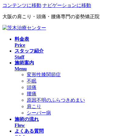
コンテンツに移動
ナビゲーションに移動
大阪の肩こり・頭痛・腰痛専門の姿勢矯正院
料金表
Price
スタッフ紹介
Staff
施術案内
Menu
変形性膝関節症
不眠
頭痛
腰痛
原因不明のふらつきめまい
肩こり
シーバー病
施術の流れ
Flow
よくある質問